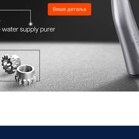
Више детаља