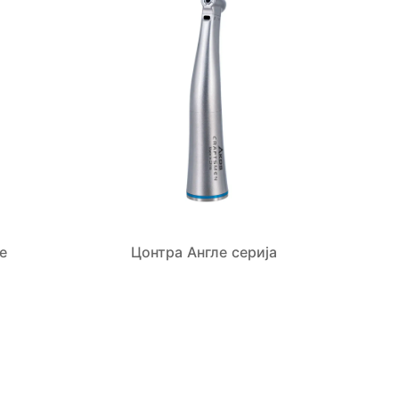
е
Цонтра Англе серија