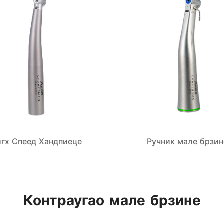
игх Спеед Хандпиеце
Ручник мале брзин
Контраугао мале брзине