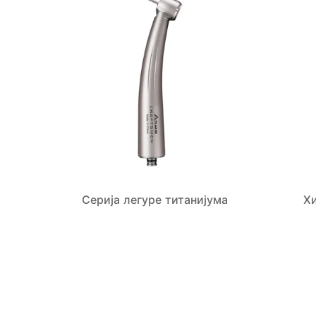
Серија легуре титанијума
Х